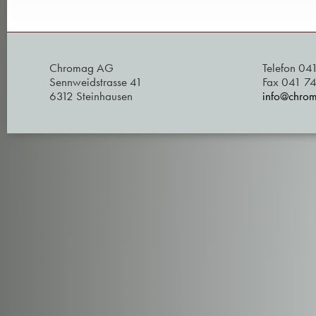
Chromag AG
Telefon 04
Sennweidstrasse 41
Fax 041 7
6312 Steinhausen
info@chro